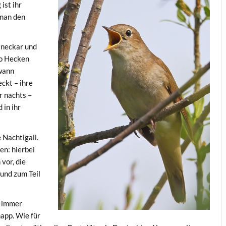
ist ihr
 man den
tneckar und
wo Hecken
ewann
ckt – ihre
r nachts –
 in ihr
 Nachtigall.
en: hierbei
vor, die
und zum Teil
n immer
app. Wie für