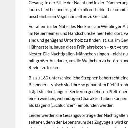
Gesang. In der Stille der Nacht und in der Dämmerung 
lautes Lied besonders gut zu hören. Leider bekommt
unscheinbaren Vogel nur selten zu Gesicht.
Vor allem in der Nähe des Neckars, am Wieblinger Al
im Neuenheimer und Handschuhsheimer Feld, dort, 
sind und genügend Unterholz zu finden ist, u.a. im G
Hühnerstein, bauen diese Frühjahrsboten – gut verste
Nester. Die Nachtigallen-Männchen singen – nicht nu
mit großer Ausdauer, um die Weibchen zu betören und
Revier zu locken.
Bis zu 160 unterschiedliche Strophen beherrscht eine
Besonders typisch sind ihre so genannten Pfeifstroph
trägt sie eine längere Serie von gedehnten Pfeiftönen 
einen weichen, wehmütigen Charakter haben können 
als klagend („Schluchzen“) empfunden werden.
Leider werden die Gesangsvorträge der Nachtigalle
seltener, denn der Lebensraum des Zugvogels wird kn