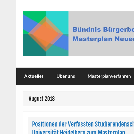
Skip
to
content
Bündnis Bürgerbeteili
Aktuelles
Über uns
Masterplanverfahren
August 2018
Positionen der Verfassten Studierendensc
Universität Heidelberg zum Masterplan