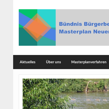
Skip
to
content
Bündnis Bürgerbeteili
Aktuelles
Über uns
Masterplanverfahren